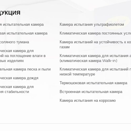
ДУКЦИЯ
я испытательная камера
Камера испытания ультрафиолетом
вая испытательная камера
Климатическая камера постоянных усл
соляного тумана
Камера испытаний на устойчивость к к
газам
ческая камера для
ий на поглощение влаги в
Климатическая камера для испытания 
вых изделиях
(климатическая камера Walk-in)
ельная камера песка и пыли
Климатическая камера для испытаний п
низкой температуре
ческая камера дождя
Термошоковая испытательная камера
ческая камера для
ия стабильности
Встроенная испытательная камера
Камера испытания на коррозию