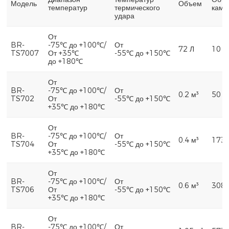
Модель
Объем
температур
термического
каме
удара
От
BR-
-75℃ до +100℃/
От
72 Л
10 Л
TS7007
От +35℃
-55℃ до +150℃
до +180℃
От
BR-
-75℃ до +100℃/
От
0.2 м³
50 Л
TS702
От
-55℃ до +150℃
+35℃ до +180℃
От
BR-
-75℃ до +100℃/
От
0.4 м³
173 
TS704
От
-55℃ до +150℃
+35℃ до +180℃
От
BR-
-75℃ до +100℃/
От
0.6 м³
308 
TS706
От
-55℃ до +150℃
+35℃ до +180℃
От
BR-
-75℃ до +100℃/
От